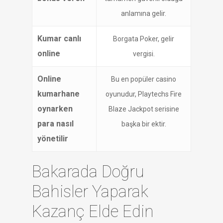
anlamına gelir.
Kumar canlı
Borgata Poker, gelir
online
vergisi.
Online
Bu en popüler casino
kumarhane
oyunudur, Playtechs Fire
oynarken
Blaze Jackpot serisine
para nasıl
başka bir ektir.
yönetilir
Bakarada Doğru
Bahisler Yaparak
Kazanç Elde Edin