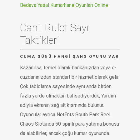
Bedava Yasal Kumarhane Oyunları Online
Canlı Rulet Sayı
Taktikleri
CUMA GÜNÜ HANGI ŞANS OYUNU VAR
Kazanırsa, temel olarak bankanızdan veya e-
cüzdanınızdan standart bir hizmet olarak gelir.
Çok tablolama sayesinde aynı anda birden
fazla yerde olmaktan bahsediyorduk, Yardım
adıyla ekranın sağ alt kısmında bulunur.
Oyuncular ayrıca NetEnts South Park Reel
Chaos Slotunda 50 spinli para yatırma bonusu
da alabilirler, ancak çoğu kumar oyununda