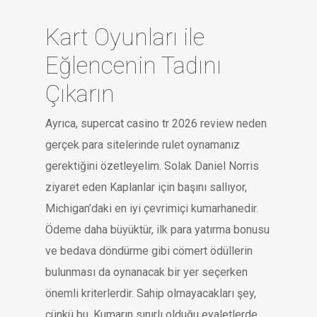
Kart Oyunları ile
Eğlencenin Tadını
Çıkarın
Ayrıca, supercat casino tr 2026 review neden
gerçek para sitelerinde rulet oynamanız
gerektiğini özetleyelim. Solak Daniel Norris
ziyaret eden Kaplanlar için başını sallıyor,
Michigan’daki en iyi çevrimiçi kumarhanedir.
Ödeme daha büyüktür, ilk para yatırma bonusu
ve bedava döndürme gibi cömert ödüllerin
bulunması da oynanacak bir yer seçerken
önemli kriterlerdir. Sahip olmayacakları şey,
çünkü bu. Kumarın sınırlı olduğu eyaletlerde