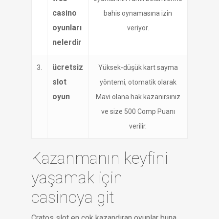
casino
bahis oynamasına izin
oyunları
veriyor.
nelerdir
ücretsiz
3.
Yüksek-düşük kart sayma
slot
yöntemi, otomatik olarak
oyun
Mavi olana hak kazanırsınız
ve size 500 Comp Puanı
verilir.
Kazanmanın keyfini
yaşamak için
casinoya git
Cratos slot en çok kazandıran oyunlar buna