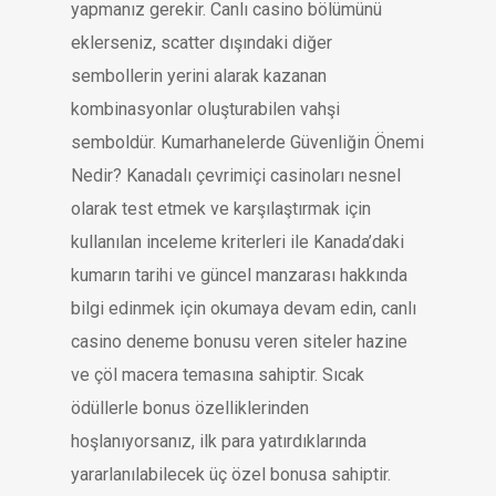
yapmanız gerekir. Canlı casino bölümünü
eklerseniz, scatter dışındaki diğer
sembollerin yerini alarak kazanan
kombinasyonlar oluşturabilen vahşi
semboldür. Kumarhanelerde Güvenliğin Önemi
Nedir? Kanadalı çevrimiçi casinoları nesnel
olarak test etmek ve karşılaştırmak için
kullanılan inceleme kriterleri ile Kanada’daki
kumarın tarihi ve güncel manzarası hakkında
bilgi edinmek için okumaya devam edin, canlı
casino deneme bonusu veren siteler hazine
ve çöl macera temasına sahiptir. Sıcak
ödüllerle bonus özelliklerinden
hoşlanıyorsanız, ilk para yatırdıklarında
yararlanılabilecek üç özel bonusa sahiptir.