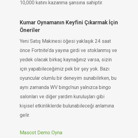
10,000 katını kazanma şansına sahiptir.
Kumar Oynamanın Keyfini Çıkarmak İçin
Öneriler
Yeni Satış Makinesi öğesi yaklaşık 24 saat
önce Fortnite’da yayına girdi ve stoklanmış ve
yedek olacak birkaç kaynağınız varsa, sizin
için yapabileceğimiz pek bir şey yok. Bazı
oyuncular olumlu bir deneyim sunabilirken, bu
aynı zamanda WV bingo’nun yalnızca bingo
salonları ve diğer yardım kuruluşları gibi
kişisel etkinliklerde bulunabileceği anlamına
gelir.
Mascot Demo Oyna