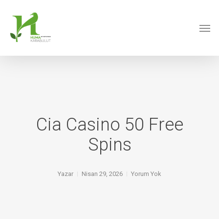
Skip
to
Men
main
content
Cia Casino 50 Free
Spins
Yazar
Nisan 29, 2026
Yorum Yok