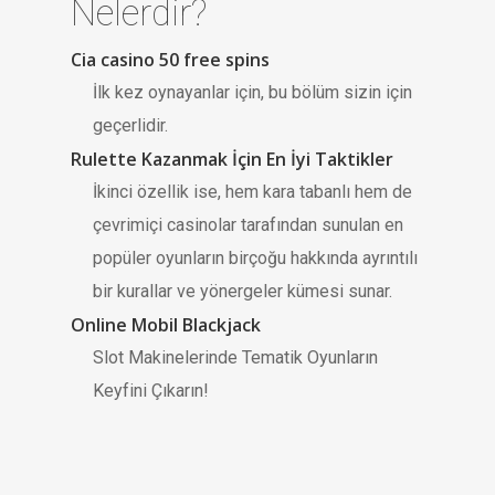
Nelerdir?
Cia casino 50 free spins
İlk kez oynayanlar için, bu bölüm sizin için
geçerlidir.
Rulette Kazanmak İçin En İyi Taktikler
İkinci özellik ise, hem kara tabanlı hem de
çevrimiçi casinolar tarafından sunulan en
popüler oyunların birçoğu hakkında ayrıntılı
bir kurallar ve yönergeler kümesi sunar.
Online Mobil Blackjack
Slot Makinelerinde Tematik Oyunların
Keyfini Çıkarın!