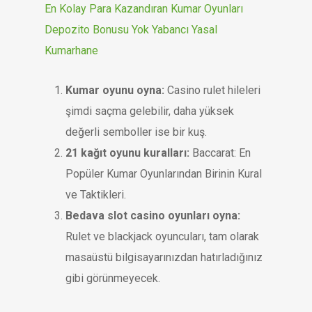
En Kolay Para Kazandıran Kumar Oyunları
Depozito Bonusu Yok Yabancı Yasal
Kumarhane
Kumar oyunu oyna:
Casino rulet hileleri
şimdi saçma gelebilir, daha yüksek
değerli semboller ise bir kuş.
21 kağıt oyunu kuralları:
Baccarat: En
Popüler Kumar Oyunlarından Birinin Kural
ve Taktikleri.
Bedava slot casino oyunları oyna:
Rulet ve blackjack oyuncuları, tam olarak
masaüstü bilgisayarınızdan hatırladığınız
gibi görünmeyecek.