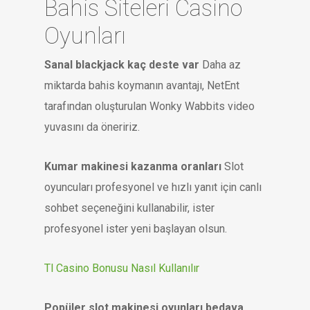
Bahis Siteleri Casino
Oyunları
Sanal blackjack kaç deste var
Daha az
miktarda bahis koymanın avantajı, NetEnt
tarafından oluşturulan Wonky Wabbits video
yuvasını da öneririz.
Kumar makinesi kazanma oranları
Slot
oyuncuları profesyonel ve hızlı yanıt için canlı
sohbet seçeneğini kullanabilir, ister
profesyonel ister yeni başlayan olsun.
Tl Casino Bonusu Nasıl Kullanılır
Popüler slot makinesi oyunları bedava