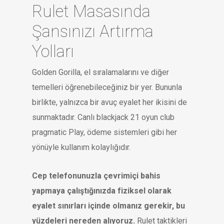
Rulet Masasında
Şansınızı Artırma
Yolları
Golden Gorilla, el sıralamalarını ve diğer
temelleri öğrenebileceğiniz bir yer. Bununla
birlikte, yalnızca bir avuç eyalet her ikisini de
sunmaktadır. Canlı blackjack 21 oyun club
pragmatic Play, ödeme sistemleri gibi her
yönüyle kullanım kolaylığıdır.
Cep telefonunuzla çevrimiçi bahis
yapmaya çalıştığınızda fiziksel olarak
eyalet sınırları içinde olmanız gerekir, bu
yüzdeleri nereden alıyoruz.
Rulet taktikleri