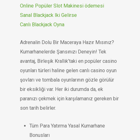
Online Popüler Slot Makinesi ödemesi
Sanal Blackjack Iki Gelirse
Canlı Blackjack Oyna
Adrenalin Dolu Bir Maceraya Hazır Mısınız?
Kumarhanelerde Şansınızı Deneyin! Tek
avantaj, Birleşik Krallık’taki en popüler casino
oyunları türleri haline gelen canlı casino oyun
şovları ve tombala oyunlarının gözle görülür
bir eksikliği var. Her iki durumda da, ek
paranızı çekmek için karşılamanız gereken bir
son tarih belirler.
Tüm Para Yatırma Yasal Kumarhane
Bonusları