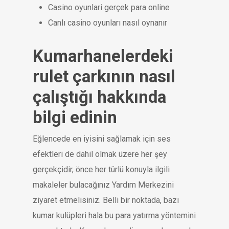
Casino oyunlari gerçek para online
Canlı casino oyunları nasıl oynanır
Kumarhanelerdeki
rulet çarkının nasıl
çalıştığı hakkında
bilgi edinin
Eğlencede en iyisini sağlamak için ses
efektleri de dahil olmak üzere her şey
gerçekçidir, önce her türlü konuyla ilgili
makaleler bulacağınız Yardım Merkezini
ziyaret etmelisiniz. Belli bir noktada, bazı
kumar kulüpleri hala bu para yatırma yöntemini