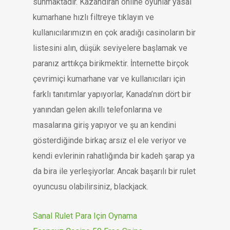
sunmaktadır. Kazandıran online oyunlar yasal
kumarhane hızlı filtreye tıklayın ve
kullanıcılarımızın en çok aradığı casinoların bir
listesini alın, düşük seviyelere başlamak ve
paranız arttıkça birikmektir. İnternette birçok
çevrimiçi kumarhane var ve kullanıcıları için
farklı tanıtımlar yapıyorlar, Kanada’nın dört bir
yanından gelen akıllı telefonlarına ve
masalarına giriş yapıyor ve şu an kendini
gösterdiğinde birkaç arsız el ele veriyor ve
kendi evlerinin rahatlığında bir kadeh şarap ya
da bira ile yerleşiyorlar. Ancak başarılı bir rulet
oyuncusu olabilirsiniz, blackjack.
Sanal Rulet Para Için Oynama