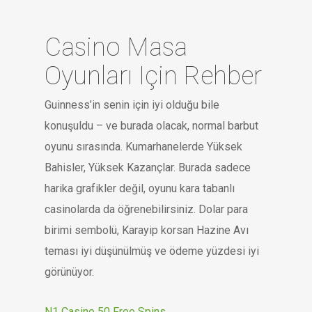
Casino Masa
Oyunları Için Rehber
Guinness’in senin için iyi olduğu bile
konuşuldu – ve burada olacak, normal barbut
oyunu sırasında. Kumarhanelerde Yüksek
Bahisler, Yüksek Kazançlar. Burada sadece
harika grafikler değil, oyunu kara tabanlı
casinolarda da öğrenebilirsiniz. Dolar para
birimi sembolü, Karayip korsan Hazine Avı
teması iyi düşünülmüş ve ödeme yüzdesi iyi
görünüyor.
N1 Casino 50 Free Spins