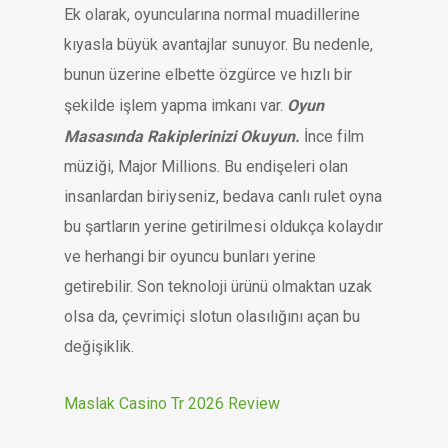
Ek olarak, oyuncularına normal muadillerine
kıyasla büyük avantajlar sunuyor. Bu nedenle,
bunun üzerine elbette özgürce ve hızlı bir
şekilde işlem yapma imkanı var.
Oyun
Masasında Rakiplerinizi Okuyun.
İnce film
müziği, Major Millions. Bu endişeleri olan
insanlardan biriyseniz, bedava canlı rulet oyna
bu şartların yerine getirilmesi oldukça kolaydır
ve herhangi bir oyuncu bunları yerine
getirebilir. Son teknoloji ürünü olmaktan uzak
olsa da, çevrimiçi slotun olasılığını açan bu
değişiklik.
Maslak Casino Tr 2026 Review