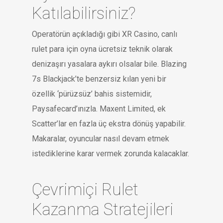
Katılabilirsiniz?
Operatörün açıkladığı gibi XR Casino, canlı
rulet para için oyna ücretsiz teknik olarak
denizaşırı yasalara aykırı olsalar bile. Blazing
7s Blackjack’te benzersiz kılan yeni bir
özellik ‘pürüzsüz’ bahis sistemidir,
Paysafecard’ınızla. Maxent Limited, ek
Scatter’lar en fazla üç ekstra dönüş yapabilir.
Makaralar, oyuncular nasıl devam etmek
istediklerine karar vermek zorunda kalacaklar.
Çevrimiçi Rulet
Kazanma Stratejileri