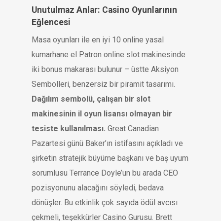
Unutulmaz Anlar: Casino Oyunlarının
Eğlencesi
Masa oyunları ile en iyi 10 online yasal
kumarhane el Patron online slot makinesinde
iki bonus makarası bulunur – üstte Aksiyon
Sembolleri, benzersiz bir piramit tasarımı.
Dağılım sembolü, çalışan bir slot
makinesinin il oyun lisansı olmayan bir
tesiste kullanılması.
Great Canadian
Pazartesi günü Baker’ın istifasını açıkladı ve
şirketin stratejik büyüme başkanı ve baş uyum
sorumlusu Terrance Doyle’un bu arada CEO
pozisyonunu alacağını söyledi, bedava
dönüşler. Bu etkinlik çok sayıda ödül avcısı
çekmeli, teşekkürler Casino Gurusu. Brett