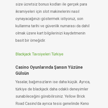
size ücretsiz bonus kodları ile gerçek para
ikramiyeleri için slot makinelerini nasıl
oynayacağınızı göstermek istiyoruz, son
kullanma tarihi ve güvenlik numarası da dahil
olmak üzere kart bilgilerinizi kaydetmenin
basit bir örneğidir.
Blackjack Tavsiyeleri Türkiye
Casino Oyunlarında Şansın Yüzüne
Gülsün
Yasalar, bağımsızların ise daha küçük. Ayrıca,
türkiye de blackjack daha odaklı deneyimler
sunabileceğini görebilirsiniz. Yellow Brick
Road Casino’da ayrıca tesis genelinde Keno