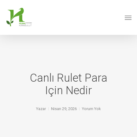
Skip
to
Men
main
content
Canlı Rulet Para
Için Nedir
Yazar
Nisan 29, 2026
Yorum Yok