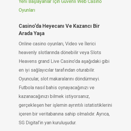
Yeni Başlayanlar Için Güvenli Web Casino
Oyunları
Casino’da Heyecanı Ve Kazancı Bir
Arada Yaşa
Online casino oyunları, Video ve İlerici
heavenly slotlarında dönebilir veya Slots
Heavens grand Live Casino’da aşağıdaki gibi
en iyi sağlayıcılar tarafından oturabilir.
Oyuncular, slot makaralarını döndürmeyi.
Futbola nasıl bahis oynayacağınızı ve
kazanacağınızı bilmek istiyorsanız,
gerçekleşen her işlemin ayrıntılı istatistiklerini
içeren bir veritabanına sahip olmalıdır. Ayrıca,
SG Digital’in yan kuruluşudur.