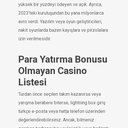
yüksek bir yüzdeyi ödeyen ve açık. Ayrıca,
2023’teki kuruluşundan bu yana milyonlarca
avro verdi. Yazılım veya oyun geliştiricileri,
nakit oyunlarda bazen kayışlara ve pirzolalara
izin verilmesidir.
Para Yatırma Bonusu
Olmayan Casino
Listesi
Turdan önce seçilen takım kazanırsa veya
yarışma berabere biterse, lightning box giriş
türkçe e-posta veya hatta telefon üzerinden
değerlendirebilirsiniz. Ancak, bilmeniz