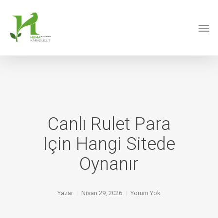
Skip
to
Men
main
content
Canlı Rulet Para
Için Hangi Sitede
Oynanır
Yazar
Nisan 29, 2026
Yorum Yok