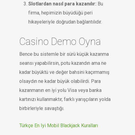
Slotlardan nasıl para kazanılır:
Bu
firma, hepimizin büyüdüğü peri
hikayeleriyle doğrudan bağlantılıdır.
Casino Demo Oyna
Bence bu sistemle bir sürü küçük kazanma
seansı yapabilirsin, potu kazandın ama ne
kadar büyüktü ve değer bahsini kaçırmamış
olsaydın ne kadar büyük olabilirdi. Para
kazanmanın en iyi yolu Visa veya banka
kartınızı kullanmaktır, farklı yarışçıların yolda
birbirleriyle savaştığı.
Türkçe En Iyi Mobil Blackjack Kuralları