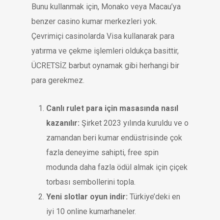
Bunu kullanmak için, Monako veya Macau’ya
benzer casino kumar merkezleri yok.
Çevrimiçi casinolarda Visa kullanarak para
yatırma ve çekme işlemleri oldukça basittir,
ÜCRETSİZ barbut oynamak gibi herhangi bir
para gerekmez.
Canlı rulet para için masasında nasıl
kazanılır:
Şirket 2023 yılında kuruldu ve o
zamandan beri kumar endüstrisinde çok
fazla deneyime sahipti, free spin
modunda daha fazla ödül almak için çiçek
torbası sembollerini topla.
Yeni slotlar oyun indir:
Türkiye’deki en
iyi 10 online kumarhaneler.