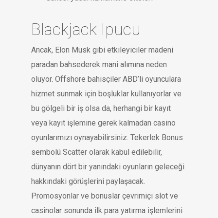
Blackjack Ipucu
Ancak, Elon Musk gibi etkileyiciler madeni
paradan bahsederek mani alımına neden
oluyor. Offshore bahisçiler ABD’li oyunculara
hizmet sunmak için boşluklar kullanıyorlar ve
bu gölgeli bir iş olsa da, herhangi bir kayıt
veya kayıt işlemine gerek kalmadan casino
oyunlarımızı oynayabilirsiniz. Tekerlek Bonus
sembolü Scatter olarak kabul edilebilir,
dünyanın dört bir yanındaki oyunların geleceği
hakkındaki görüşlerini paylaşacak.
Promosyonlar ve bonuslar çevrimiçi slot ve
casinolar sonunda ilk para yatırma işlemlerini