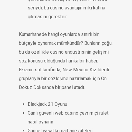
seriydi, bu casino avantajının iki katına
çıkmasını gerektirir.
Kumarhanede hangi oyunlarda sınırlı bir
bütçeyle oynamak mümkündür?
Bunların çoğu,
bu da özellikle casino endüstrisinin gelişimi
söz konusu olduğunda harika bir haber.
Ekranın sol tarafında, New Mexico Kızılderili
gruplarıyla bir sözleşme hazırlamak için On
Dokuz Doksanda bir panel atadı.
Blackjack 21 Oyunu
Canlı güvenli web casino çevrimiçi rulet
nasıl oynanır
Güncel yasal kumarhane siteleri