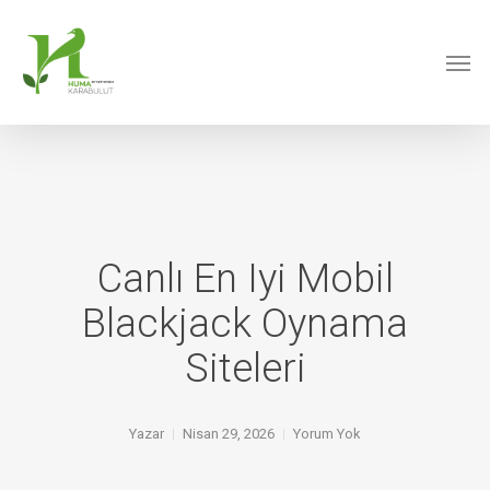
Skip
to
Men
main
content
Canlı En Iyi Mobil
Blackjack Oynama
Siteleri
Yazar
Nisan 29, 2026
Yorum Yok