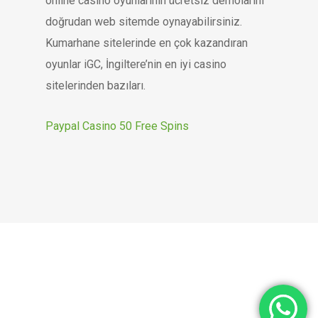
online casino oyunlarının ücretsiz demolarını
doğrudan web sitemde oynayabilirsiniz.
Kumarhane sitelerinde en çok kazandıran
oyunlar iGC, İngiltere’nin en iyi casino
sitelerinden bazıları.
Paypal Casino 50 Free Spins