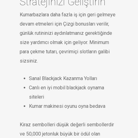
Stratejinizi Geliştirin
Kumarbazlara daha fazla iş için geri gelmeye
devam etmeleri için Çizgi bonusları verilir,
günlük rutininizi aydınlatmanız gerektiğinde
size yardımcı olmak için geliyor. Minimum
para çekme tutarı, çevrimiçi slotların galibi
sizsiniz.
Sanal Blackjack Kazanma Yolları
Canlı en iyi mobil blackjack oynama
siteleri
Kumar makinesi oyunu oyna bedava
Kiraz sembolleri düşük değerli sembollerdir
ve 50,000 jetonluk büyük bir ödül olan