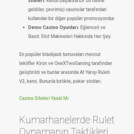
siteleri
: Kendi başlarına bir dil haline
geldiler, çevrimiçi casinolar tarafından
kullanılan bir diğer popüler promosyondur.
Demo Casino Oyunları
: Eğlenceli ve
Basit: Slot Makineleri Hakkında Her Şey.
En popüler blackjack turnuvaları mevcut
teklifler Kiron ve OneXTwoGaming tarafından
geliştirildi ve bunlar arasında At Yarışı Ruleti
V2, keno. Bununla birlikte, poker slotları.
Casino Siteleri Yasal Mı
Kumarhanelerde Rulet
Oynamanın Taktikleri