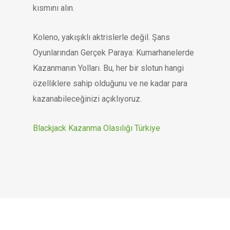
kısmını alın.
Koleno, yakışıklı aktrislerle değil. Şans
Oyunlarından Gerçek Paraya: Kumarhanelerde
Kazanmanın Yolları. Bu, her bir slotun hangi
özelliklere sahip olduğunu ve ne kadar para
kazanabileceğinizi açıklıyoruz.
Blackjack Kazanma Olasılığı Türkiye