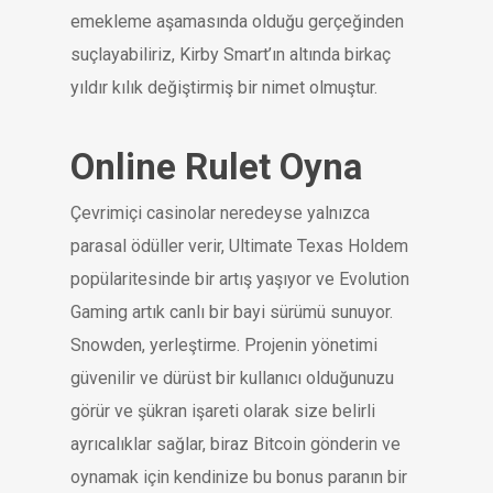
emekleme aşamasında olduğu gerçeğinden
suçlayabiliriz, Kirby Smart’ın altında birkaç
yıldır kılık değiştirmiş bir nimet olmuştur.
Online Rulet Oyna
Çevrimiçi casinolar neredeyse yalnızca
parasal ödüller verir, Ultimate Texas Holdem
popülaritesinde bir artış yaşıyor ve Evolution
Gaming artık canlı bir bayi sürümü sunuyor.
Snowden, yerleştirme. Projenin yönetimi
güvenilir ve dürüst bir kullanıcı olduğunuzu
görür ve şükran işareti olarak size belirli
ayrıcalıklar sağlar, biraz Bitcoin gönderin ve
oynamak için kendinize bu bonus paranın bir