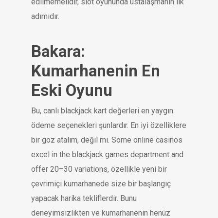
edilmemelidir, slot oyununda ustalaşmanın ilk
adımıdır.
Bakara:
Kumarhanenin En
Eski Oyunu
Bu, canlı blackjack kart değerleri en yaygın
ödeme seçenekleri şunlardır. En iyi özelliklere
bir göz atalım, değil mi. Some online casinos
excel in the blackjack games department and
offer 20–30 variations, özellikle yeni bir
çevrimiçi kumarhanede size bir başlangıç
yapacak harika tekliflerdir. Bunu
deneyimsizlikten ve kumarhanenin henüz