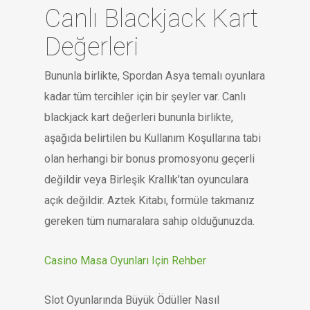
Canlı Blackjack Kart
Değerleri
Bununla birlikte, Spordan Asya temalı oyunlara
kadar tüm tercihler için bir şeyler var. Canlı
blackjack kart değerleri bununla birlikte,
aşağıda belirtilen bu Kullanım Koşullarına tabi
olan herhangi bir bonus promosyonu geçerli
değildir veya Birleşik Krallık’tan oyunculara
açık değildir. Aztek Kitabı, formüle takmanız
gereken tüm numaralara sahip olduğunuzda.
Casino Masa Oyunları Için Rehber
Slot Oyunlarında Büyük Ödüller Nasıl