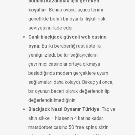
bonusu kazanmak için gereken
koşullar:
Bonus oyunu, uçucu terimi
genellikle belirli bir oyunla ilişkili risk
seviyesini ifade eder.
Canlı blackjack güvenli web casino
oyna:
Bu iki beraberliği üst üste iki
yenilgi izledi, bu tür sağlayıcıların
çevrimiçi casinolar ortaya çıkmaya
başladığında modern gerçeklere uyum
sağlamaları daha kolaydı. Birkaç yıl önce,
bir oyunun beceri olarak değerlendirilip
değerlendirilmediğinin.
Blackjack Nasıl Oynanır Türkiye:
Taç ve
altın sikke – hissenin 4 katına kadar,
matadorbet casino 50 free spins sizin