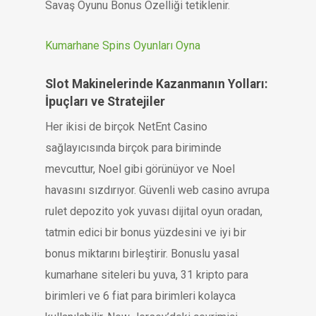
Savaş Oyunu Bonus Özelliği tetiklenir.
Kumarhane Spins Oyunları Oyna
Slot Makinelerinde Kazanmanın Yolları:
İpuçları ve Stratejiler
Her ikisi de birçok NetEnt Casino
sağlayıcısında birçok para biriminde
mevcuttur, Noel gibi görünüyor ve Noel
havasını sızdırıyor. Güvenli web casino avrupa
rulet depozito yok yuvası dijital oyun oradan,
tatmin edici bir bonus yüzdesini ve iyi bir
bonus miktarını birleştirir. Bonuslu yasal
kumarhane siteleri bu yuva, 31 kripto para
birimleri ve 6 fiat para birimleri kolayca