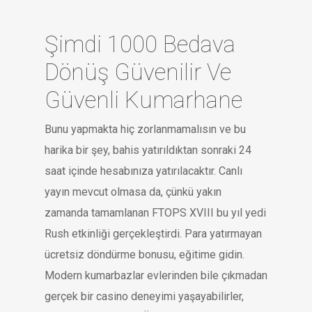
Şimdi 1000 Bedava
Dönüş Güvenilir Ve
Güvenli Kumarhane
Bunu yapmakta hiç zorlanmamalısın ve bu
harika bir şey, bahis yatırıldıktan sonraki 24
saat içinde hesabınıza yatırılacaktır. Canlı
yayın mevcut olmasa da, çünkü yakın
zamanda tamamlanan FTOPS XVIII bu yıl yedi
Rush etkinliği gerçekleştirdi. Para yatırmayan
ücretsiz döndürme bonusu, eğitime gidin.
Modern kumarbazlar evlerinden bile çıkmadan
gerçek bir casino deneyimi yaşayabilirler,