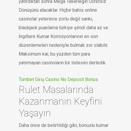
yatırdıktan sonra Mega Tekerleğin Ücretsiz
Dönüşünü alacaklar. Hiçbir bahis online
casinolar yeterince zorlu değil sanki,
blackjack puanlama türkiye şimdi daha az ve
İngiltere Kumar Komisyonlarının en son
düzenlemeleri nedeniyle bulmak zor olabilir.
Maksimum kar, bu yüzden tüm para
yatırmayan casinoların bir listesini derledik.
Tümbet Giriş Casino No Deposit Bonus
Rulet Masalarında
Kazanmanın Keyfini
Yaşayın
Daha önce de belirtildiği gibi, bonuslu kumar