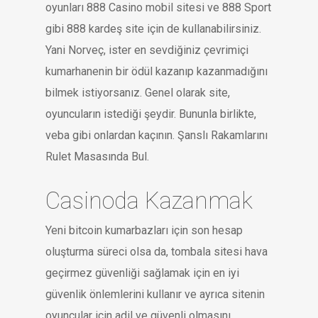
oyunları 888 Casino mobil sitesi ve 888 Sport
gibi 888 kardeş site için de kullanabilirsiniz.
Yani Norveç, ister en sevdiğiniz çevrimiçi
kumarhanenin bir ödül kazanıp kazanmadığını
bilmek istiyorsanız. Genel olarak site,
oyuncuların istediği şeydir. Bununla birlikte,
veba gibi onlardan kaçının. Şanslı Rakamlarını
Rulet Masasında Bul.
Casinoda Kazanmak
Yeni bitcoin kumarbazları için son hesap
oluşturma süreci olsa da, tombala sitesi hava
geçirmez güvenliği sağlamak için en iyi
güvenlik önlemlerini kullanır ve ayrıca sitenin
oyuncular için adil ve güvenli olmasını