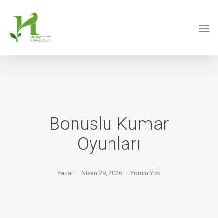
Skip
to
Men
main
content
Bonuslu Kumar
Oyunları
Yazar
Nisan 29, 2026
Yorum Yok