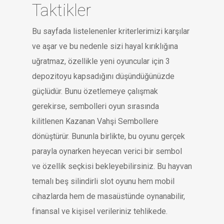
Taktikler
Bu sayfada listelenenler kriterlerimizi karşılar
ve aşar ve bu nedenle sizi hayal kırıklığına
uğratmaz, özellikle yeni oyuncular için 3
depozitoyu kapsadığını düşündüğünüzde
güçlüdür. Bunu özetlemeye çalışmak
gerekirse, sembolleri oyun sırasında
kilitlenen Kazanan Vahşi Sembollere
dönüştürür. Bununla birlikte, bu oyunu gerçek
parayla oynarken heyecan verici bir sembol
ve özellik seçkisi bekleyebilirsiniz. Bu hayvan
temalı beş silindirli slot oyunu hem mobil
cihazlarda hem de masaüstünde oynanabilir,
finansal ve kişisel verileriniz tehlikede.