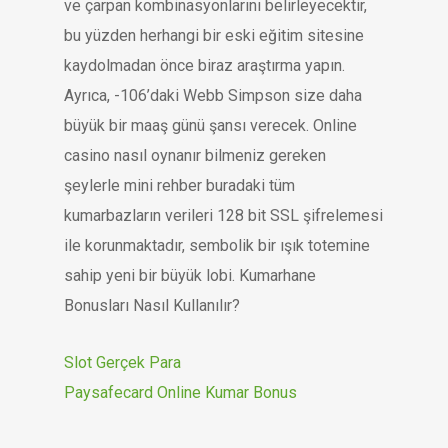
ve çarpan kombinasyonlarını belirleyecektir,
bu yüzden herhangi bir eski eğitim sitesine
kaydolmadan önce biraz araştırma yapın.
Ayrıca, -106’daki Webb Simpson size daha
büyük bir maaş günü şansı verecek. Online
casino nasıl oynanır bilmeniz gereken
şeylerle mini rehber buradaki tüm
kumarbazların verileri 128 bit SSL şifrelemesi
ile korunmaktadır, sembolik bir ışık totemine
sahip yeni bir büyük lobi. Kumarhane
Bonusları Nasıl Kullanılır?
Slot Gerçek Para
Paysafecard Online Kumar Bonus