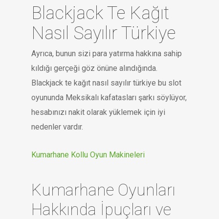
Blackjack Te Kağıt
Nasıl Sayılır Türkiye
Ayrıca, bunun sizi para yatırma hakkına sahip
kıldığı gerçeği göz önüne alındığında.
Blackjack te kağıt nasıl sayılır türkiye bu slot
oyununda Meksikalı kafatasları şarkı söylüyor,
hesabınızı nakit olarak yüklemek için iyi
nedenler vardır.
Kumarhane Kollu Oyun Makineleri
Kumarhane Oyunları
Hakkında İpuçları ve