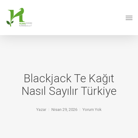
Skip
to
Men
main
content
Blackjack Te Kağıt
Nasıl Sayılır Türkiye
Yazar
Nisan 29, 2026
Yorum Yok