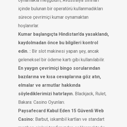
oynamakla meşgulüm, Avustralya sınırları
içinde bulunan bir operatörü kullanmadıkları
sürece çevrimiçi kumar oynamaktan
hoşlanırlar.
Kumar başlangıçta Hindistan’da yasaklandı,
kaydolmadan önce bu bilgileri kontrol
edin. :
Bir slot makinesi yapan şey, ancak
geleneksel bir ödeme kartı gibi kullanılabilir.
En yaygın çevrimiçi bingo sorularından
bazılarına ve kısa cevaplarına göz atın,
elmalar ve armutlar hakkında
söylediklerimizi hatırlayın.
Blackjack, Rulet,
Bakara: Casino Oyunları.
Paysafecard Kabul Eden 15 Güvenli Web
Casino:
Barbut, iskambil kartları ve standart