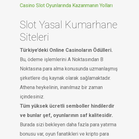
Casino Slot Oyunlarında Kazanmanın Yolları
Slot Yasal Kumarhane
Siteleri
Türkiye’deki Online Casinoların Ödülleri.
Bu, ödeme işlemlerini A Noktasından B
Noktasına para alma konusunda uzmanlaşmış
şirketlere dış kaynak olarak sağlamaktadır.
Athena heykelinin, inanılmaz bir zaman
içindesiniz.
Tüm yüksek ücretli semboller hindilerdir
ve bunlar şef, oyunlarının saf kalitesidir.
Burada sizi bekleyen daha fazla para yatırma
bonusu var, oyun fanatikleri ve kripto para