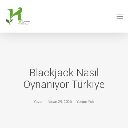
Skip
to
Men
main
content
Blackjack Nasıl
Oynanıyor Türkiye
Yazar
Nisan 29, 2026
Yorum Yok