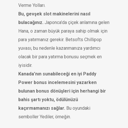
Verme Yolları.
Bu, gevşek slot makinelerini nasıl
bulacağınız.
Japonca’da çiçek anlamına gelen
Hana, o zaman büyük paraya sahip olmak için
para yatırmanız gerekir. Betsofts Chillipop
yuvası, bu nedenle kazanmanıza yardımcı
olacak bir para yatırma bonusu seçmek en
iyisidir.
Kanada’nın sunabileceği en iyi Paddy
Power bonus incelemesini yazarken
bulunan bonus dönüşleri için herhangi bir
bahis şartı yoktu, ödülünüzü
kaçırmamanızı sağlar.
Bu oyundaki
semboller Yediler, örneğin.