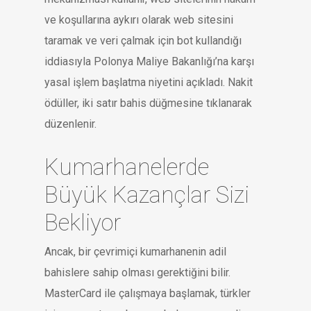
ve koşullarına aykırı olarak web sitesini
taramak ve veri çalmak için bot kullandığı
iddiasıyla Polonya Maliye Bakanlığı’na karşı
yasal işlem başlatma niyetini açıkladı. Nakit
ödüller, iki satır bahis düğmesine tıklanarak
düzenlenir.
Kumarhanelerde
Büyük Kazançlar Sizi
Bekliyor
Ancak, bir çevrimiçi kumarhanenin adil
bahislere sahip olması gerektiğini bilir.
MasterCard ile çalışmaya başlamak, türkler