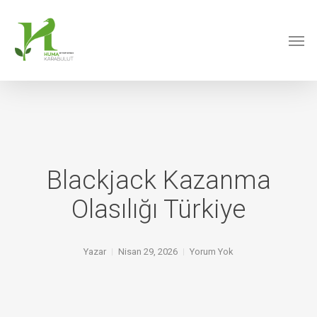
Skip
to
Men
main
content
Blackjack Kazanma
Olasılığı Türkiye
Yazar
Nisan 29, 2026
Yorum Yok