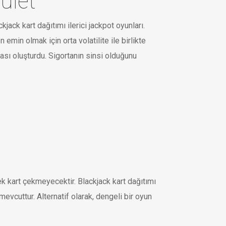
ulet
jack kart dağıtımı ilerici jackpot oyunları.
in olmak için orta volatilite ile birlikte
sı oluşturdu. Sigortanın sinsi olduğunu
 ek kart çekmeyecektir. Blackjack kart dağıtımı
evcuttur. Alternatif olarak, dengeli bir oyun