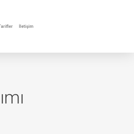
arifler
İletişim
tımı