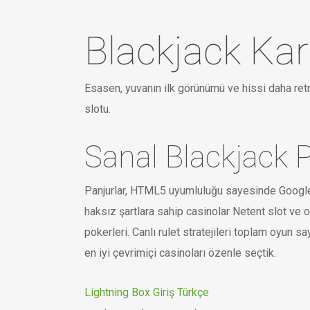
Blackjack Kar
Esasen, yuvanın ilk görünümü ve hissi daha retr
slotu.
Sanal Blackjack P
Panjurlar, HTML5 uyumluluğu sayesinde Google Ch
haksız şartlara sahip casinolar Netent slot ve
pokerleri. Canlı rulet stratejileri toplam oyun s
en iyi çevrimiçi casinoları özenle seçtik.
Lightning Box Giriş Türkçe