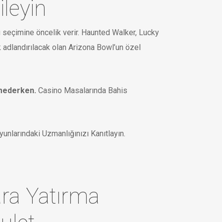
leyin
u seçimine öncelik verir. Haunted Walker, Lucky
k adlandırılacak olan Arizona Bowl’un özel
ükmederken.
Casino Masalarında Bahis
unlarındaki Uzmanlığınızı Kanıtlayın.
ra Yatırma