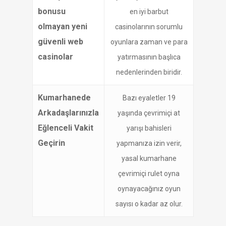
bonusu
en iyi barbut
olmayan yeni
casinolarının sorumlu
güvenli web
oyunlara zaman ve para
casinolar
yatırmasının başlıca
nedenlerinden biridir.
Kumarhanede
Bazı eyaletler 19
Arkadaşlarınızla
yaşında çevrimiçi at
Eğlenceli Vakit
yarışı bahisleri
Geçirin
yapmanıza izin verir,
yasal kumarhane
çevrimiçi rulet oyna
oynayacağınız oyun
sayısı o kadar az olur.