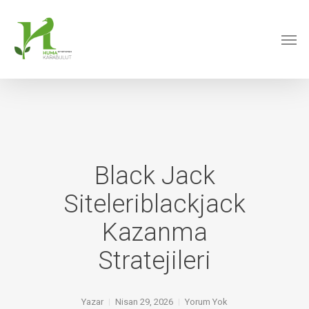
Skip
to
Men
main
content
Black Jack
Siteleriblackjack
Kazanma
Stratejileri
Yazar
Nisan 29, 2026
Yorum Yok