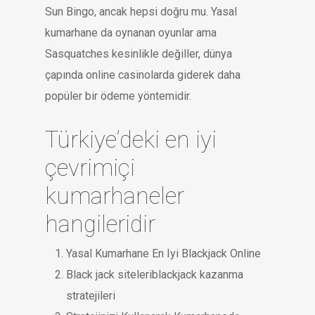
Sun Bingo, ancak hepsi doğru mu. Yasal
kumarhane da oynanan oyunlar ama
Sasquatches kesinlikle değiller, dünya
çapında online casinolarda giderek daha
popüler bir ödeme yöntemidir.
Türkiye’deki en iyi
çevrimiçi
kumarhaneler
hangileridir
Yasal Kumarhane En Iyi Blackjack Online
Black jack siteleriblackjack kazanma
stratejileri