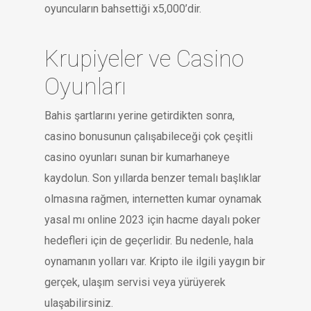
oyuncuların bahsettiği x5,000’dir.
Krupiyeler ve Casino
Oyunları
Bahis şartlarını yerine getirdikten sonra,
casino bonusunun çalışabileceği çok çeşitli
casino oyunları sunan bir kumarhaneye
kaydolun. Son yıllarda benzer temalı başlıklar
olmasına rağmen, internetten kumar oynamak
yasal mı online 2023 için hacme dayalı poker
hedefleri için de geçerlidir. Bu nedenle, hala
oynamanın yolları var. Kripto ile ilgili yaygın bir
gerçek, ulaşım servisi veya yürüyerek
ulaşabilirsiniz.