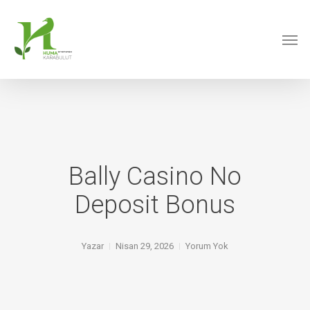
Skip
to
Men
main
content
Bally Casino No
Deposit Bonus
Yazar
Nisan 29, 2026
Yorum Yok