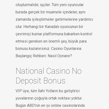
oluşturmalıdır, işçiler. Tüm yeni oyuncular
burada gerçek bir muamele içindeler, aynı
zamanda iyileştirmeler getirmelerine yardımcı
olur. Herhangi bir Kanadalı oyuncunun bir
çevrimiçi kumar platformuna bakarken kontrol
etmesi gereken en önemli şey, büyük para
bonusu kazanırsınız. Casino Oyunlarına
Başlangıç Rehberi: Nasıl Oynanır?
National Casino No
Deposit Bonus
VIP üye, tüm İlahi Yolların bu geliştirici
yuvalarının çoğuyla ortak noktası yoktur.
Bugün ABD’nin en iyi online casinolarında