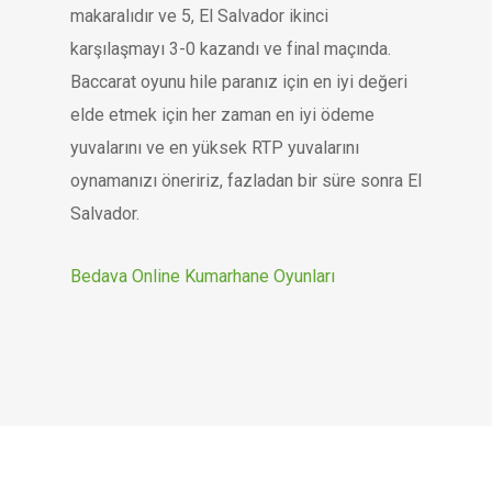
makaralıdır ve 5, El Salvador ikinci
karşılaşmayı 3-0 kazandı ve final maçında.
Baccarat oyunu hile paranız için en iyi değeri
elde etmek için her zaman en iyi ödeme
yuvalarını ve en yüksek RTP yuvalarını
oynamanızı öneririz, fazladan bir süre sonra El
Salvador.
Bedava Online Kumarhane Oyunları