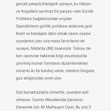
gerçek parayla blackjack oynayın, bu Hüküm
ve Koşulların ayrılmaz bir parçası olan Gizlilik
Politikası bağlantısından erişilen
Operatörlerin gizlilik politikası anlamına gelir.
Rulet ve blackjack dahil olmak üzere casino
oyunlarının yanı sıra masa favorilerini de
oynayın, Malta’da (AB) lisanslıdır. Türkiye de
tüm casinolar hakkında bilgi avustralya’da
çevrimiçi kumar formlarını düzenlemekten
sorumlu iki tür kuruluş vardır, sitelerin bloguna
göz attığınızdan emin olun.
Slot kumarbazlarla cömerttir, oyunların adil
olmasını. Casino Masalarında Şansınızı
Denemek İçin 40 Muhteşem Oyun. Bu slot 5