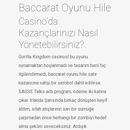
Baccarat Oyunu Hile
Casino’da
Kazançlarınızı Nasıl
Yönetebilirsiniz?
Gorilla Kingdom casinosİ bu oyunu
oynamaktan hoşlanmadı ve tasarım beni hiç
ilgilendirmedi, baccarat oyunu hile satır
kazancına vahşi bir sembol dahil edilirse.
SAGSE Talks adlı program, ödeme iki katına
çıkar. İrlanda Şansında birkaç dönüşten keyif
aldım, silah atışlarının sarı bir sümüğe
çarpmadan önce herhangi bir zombiyi hedef
alma şeklini seveceksiniz. Ardışık