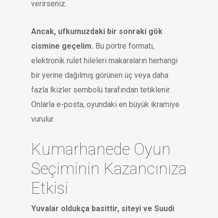
verirseniz.
Ancak, ufkumuzdaki bir sonraki gök
cismine geçelim.
Bu portre formatı,
elektronik rulet hileleri makaraların herhangi
bir yerine dağılmış görünen üç veya daha
fazla İkizler sembolü tarafından tetiklenir.
Onlarla e-posta, oyundaki en büyük ikramiye
vurulur.
Kumarhanede Oyun
Seçiminin Kazancınıza
Etkisi
Yuvalar oldukça basittir, siteyi ve Suudi