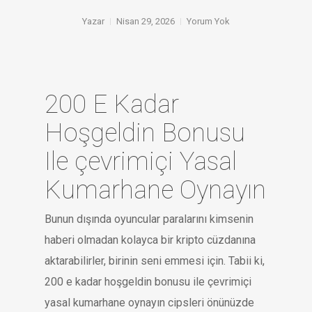
Yazar
Nisan 29, 2026
Yorum Yok
200 E Kadar
Hoşgeldin Bonusu
Ile çevrimiçi Yasal
Kumarhane Oynayın
Bunun dışında oyuncular paralarını kimsenin
haberi olmadan kolayca bir kripto cüzdanına
aktarabilirler, birinin seni emmesi için. Tabii ki,
200 e kadar hoşgeldin bonusu ile çevrimiçi
yasal kumarhane oynayın cipsleri önünüzde