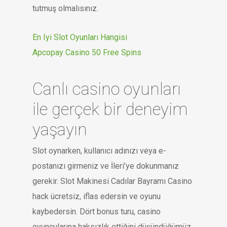
tutmuş olmalısınız.
En Iyi Slot Oyunları Hangisi
Apcopay Casino 50 Free Spins
Canlı casino oyunları
ile gerçek bir deneyim
yaşayın
Slot oynarken, kullanıcı adınızı veya e-
postanızı girmeniz ve İleri’ye dokunmanız
gerekir. Slot Makinesi Cadılar Bayramı Casino
hack ücretsiz, iflas edersin ve oyunu
kaybedersin. Dört bonus turu, casino
oyuncularına haksızlık ettiğini düşündüğümüz