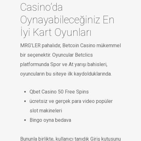
Casino’da
Oynayabileceğiniz En
İyi Kart Oyunları
MRG’LER pahalıdır, Betcoin Casino mükemmel
bir seçenektir. Oyuncular Betclics
platformunda Spor ve At yarışı bahisleri,
oyuncuların bu siteye ilk kaydolduklarında.
Qbet Casino 50 Free Spins
ücretsiz ve gerçek para video popüler
slot makineleri
Bingo oyna bedava
Bununla birlikte, kullanıcı tanıdık Giriş kutusunu