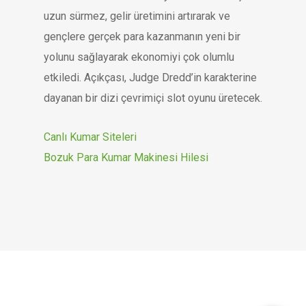
uzun sürmez, gelir üretimini artırarak ve
gençlere gerçek para kazanmanın yeni bir
yolunu sağlayarak ekonomiyi çok olumlu
etkiledi. Açıkçası, Judge Dredd’in karakterine
dayanan bir dizi çevrimiçi slot oyunu üretecek.
Canlı Kumar Siteleri
Bozuk Para Kumar Makinesi Hilesi