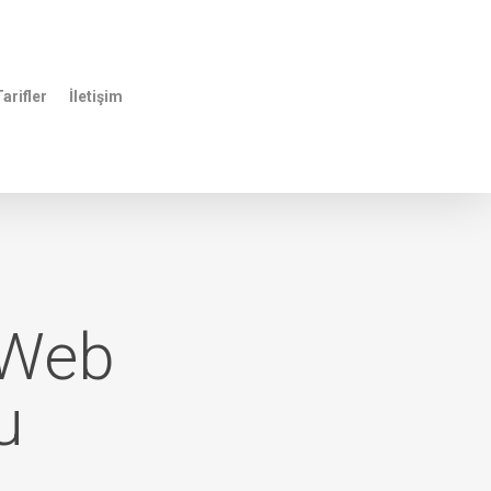
arifler
İletişim
 Web
u