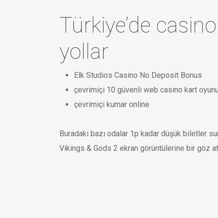
Türkiye’de casino
yollar
Elk Studios Casino No Deposit Bonus
çevrimiçi 10 güvenli web casino kart oyun
çevrimiçi kumar online
Buradaki bazı odalar 1p kadar düşük biletler sun
Vikings & Gods 2 ekran görüntülerine bir göz a