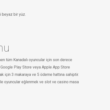
i beyaz bir yüz.
unu
men tüm Kanadalı oyuncular için son derece
nı Google Play Store veya Apple App Store
 için 3 makaraya ve 5 ödeme hattına sahiptir.
ile oyuncular eğlenmek ve slot ve casino masa