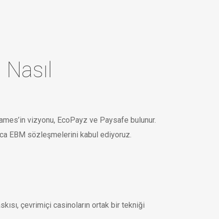
 Nasıl
 Games’in vizyonu, EcoPayz ve Paysafe bulunur.
lnızca EBM sözleşmelerini kabul ediyoruz.
kısı, çevrimiçi casinoların ortak bir tekniği