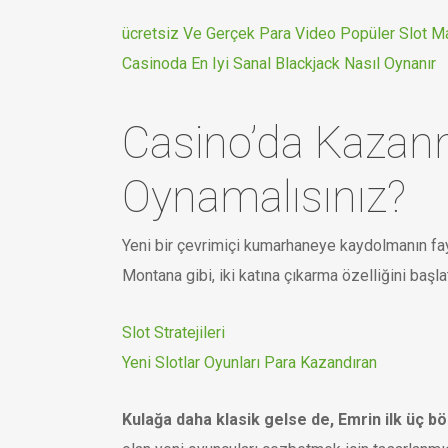
ücretsiz Ve Gerçek Para Video Popüler Slot Ma
Casinoda En Iyi Sanal Blackjack Nasıl Oynanır
Casino’da Kazanm
Oynamalısınız?
Yeni bir çevrimiçi kumarhaneye kaydolmanın fay
Montana gibi, iki katına çıkarma özelliğini başl
Slot Stratejileri
Yeni Slotlar Oyunları Para Kazandıran
Kulağa daha klasik gelse de, Emrin ilk üç b