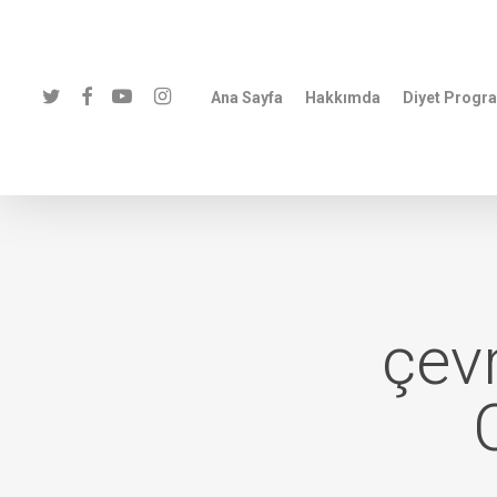
Skip
to
main
twitter
facebook
youtube
instagram
Ana Sayfa
Hakkımda
Diyet Progra
content
çev