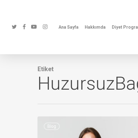
Skip
to
main
twitter
facebook
youtube
instagram
Ana Sayfa
Hakkımda
Diyet Progra
content
Etiket
HuzursuzBa
Blog