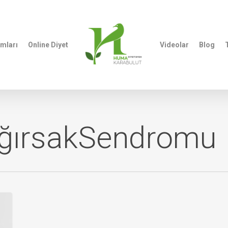
mları
Online Diyet
Videolar
Blog
T
ğırsakSendromu