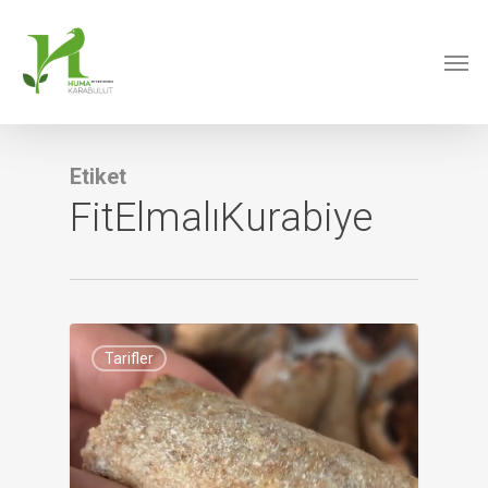
Skip
to
Men
main
content
Etiket
FitElmalıKurabiye
0
Tarifler