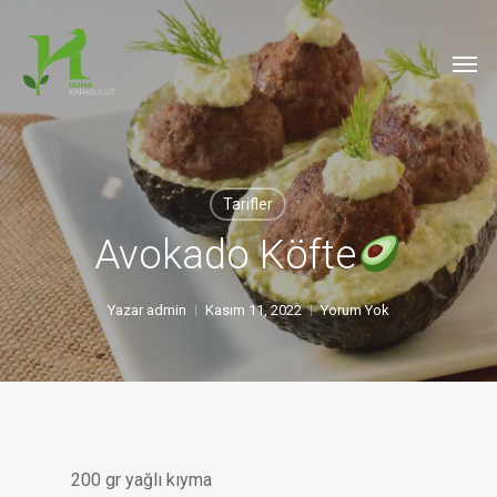
Skip
to
Men
main
content
Tarifler
Avokado Köfte
Yazar
admin
Kasım 11, 2022
Yorum Yok
200 gr yağlı kıyma